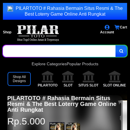
PILARTOTO # Rahasia Bermain Situs Resmi & The
Best Loterry Game Online Anti Rungkat
Cart
Shop
Account
Explore Categories
Popular Products
Shop All
Designs
PILARTOTO
SLOT
SITUS SLOT
SLOT ONLINE
PILARTOTO # Rahasia Bermain Situs
Resmi & The Best Loterry Game Online
Anti Rungkat
Rp.5.000