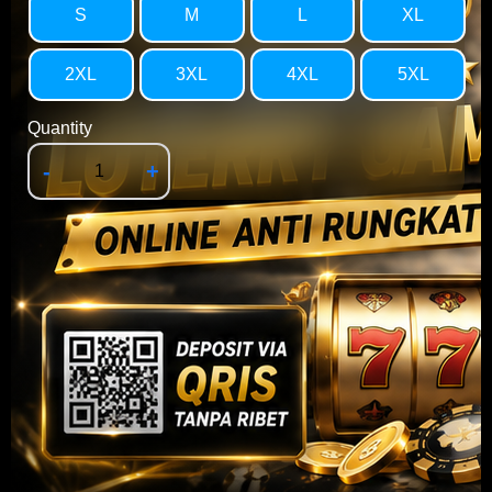
S
M
L
XL
2XL
3XL
4XL
5XL
Quantity
-
+